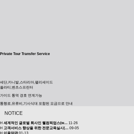
Private Tour Transfer Service
세단,카니발,스타리아,팰리세이드
쏠라티,벤츠스프린터
가이드 통역 경호 연계가능
통행료,유류비,기사식대 포함된 요금으로 안내
NOTICE
H
세계적인 글로벌 회사인 웰컴픽업스(w…
11-26
H
고객서비스 향상을 위한 전문교육실시(…
09-05
H
이용약관
01-13