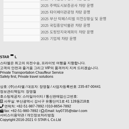
2025 주택도시보증공사 차량 운행
2025 타이페이관광청 차량 운행
2025 부산 락페스티벌 의전상황실 및 운행
2025 국립중앙박물관 차량 운행
2025 도핑방지국제회의 차량 운행
2025 기업체 차량 운행
-
STAR
L
스타엘은 최고의 의전수송, 프라이빗 여행을 지향합니다.
고객의 안전과 즐거움 그리고 VIP의 품격까지 지켜 드리겠습니다.
Private Transportation Chauffeur Service
Safety first, Private travel solutions
상호: (주)스타엘 / 대표자: 장영철 / 사업자등록번호: 235-87-00441
정보관리책임자: 장영철
호스팅제공자: 스마일아이티 / 통신판매업신고번호:
사무실: 부산광역시 강서구 유통단지1로 41 128동218호
연락처:
+82-51-987-7892
/
010-8654-7892
fax: +82-51-980-7892 /
Email: luy0735@star-l.com
서비스이용약관
/
개인정보처리방침
Copyright 2016-2021 ©
STAR-L Co.Ltd