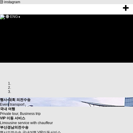
instagram
ENG
NOTICE
INQUIRY[문의]
RESERVATION
GALLERY
FAQ
VEHICLES INFO
TOUR INFO
EVENT
LOGIN
새글
1:1문의
로그인
회원가입
행사•대회 의전수송
Event transport
국내 여행
Private tour, Business trip
VIP 이동 서비스
Limousine service with chauffeur
Previous
Next
부산경남
의전수송
행사의전수송 국내여행 VIP이동서비스