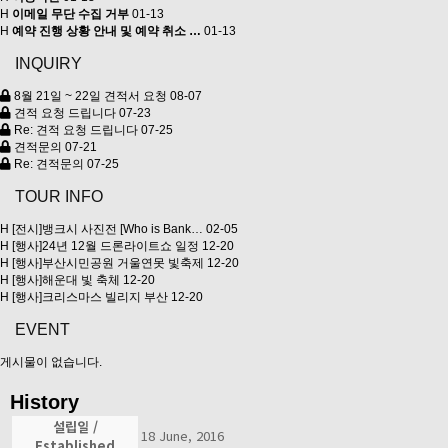
H
이메일 무단 수집 거부
01-13
H
예약 진행 상황 안내 및 예약 취소 …
01-13
INQUIRY
8월 21일 ~ 22일 견적서 요청
08-07
견적 요청 드립니다
07-23
Re: 견적 요청 드립니다
07-25
견적문의
07-21
Re: 견적문의
07-25
TOUR INFO
H
[전시]뱅크시 사진전 [Who is Bank…
02-05
H
[행사]24년 12월 드론라이트쇼 일정
12-20
H
[행사]부산시민공원 거울연못 빛축제
12-20
H
[행사]해운대 빛 축체
12-20
H
[행사]크리스마스 빌리지 부산
12-20
EVENT
게시물이 없습니다.
History
설립일 /
18 June, 2016
Established